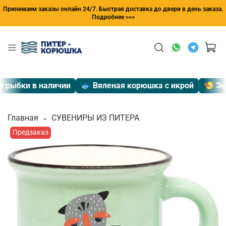
Принимаем заказы онлайн 24/7. Быстрая доставка до двери в день заказа.
Подробнее >>>
рыбки в наличии
🐟 Вяленая корюшка с икрой
🍤 Эксп
Главная
СУВЕНИРЫ ИЗ ПИТЕРА
Предзаказ