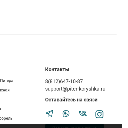
Контакты
 Питера
8(812)647-10-87
support@piter-koryshka.ru
леная
Оставайтесь на связи
а
форель