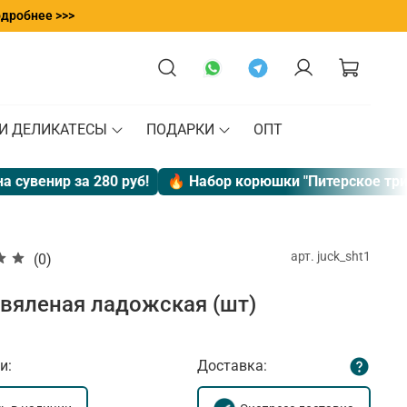
одробнее >>>
 И ДЕЛИКАТЕСЫ
ПОДАРКИ
ОПТ
венир за 280 руб!
🔥 Набор корюшки "Питерское трио"
арт.
juck_sht1
(0)
вяленая ладожская (шт)
и:
Доставка: