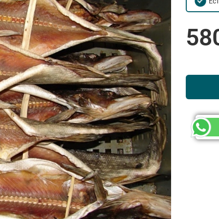
Ес
58