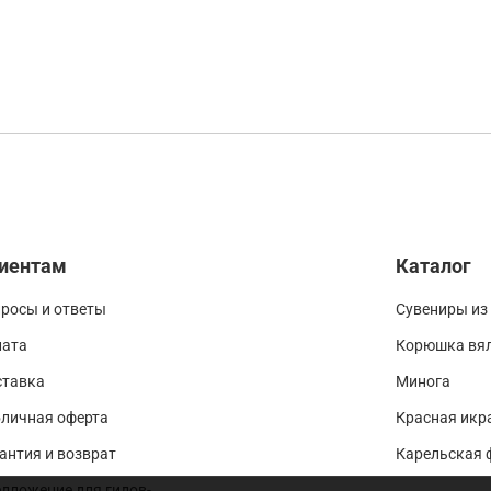
иентам
Каталог
росы и ответы
Сувениры из
лата
Корюшка вя
ставка
Минога
личная оферта
Красная икр
антия и возврат
Карельская 
дложение для гидов-