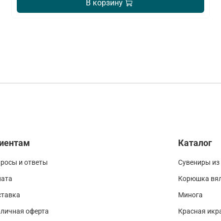
В корзину
иентам
Каталог
росы и ответы
Сувениры из
лата
Корюшка вя
ставка
Минога
личная оферта
Красная икр