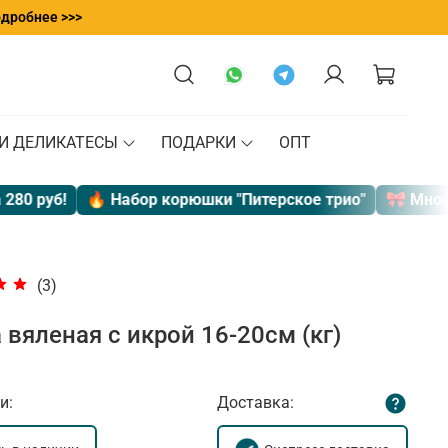
одробнее >>>
 И ДЕЛИКАТЕСЫ
ПОДАРКИ
ОПТ
!
🔥 Набор корюшки "Питерское трио"
🎀 Много вялено
(3)
 вяленая с икрой 16-20см (кг)
и:
Доставка: