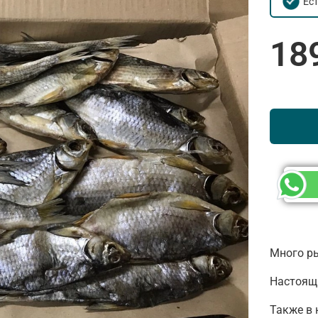
Ес
18
Много ры
Настоящи
Также в 