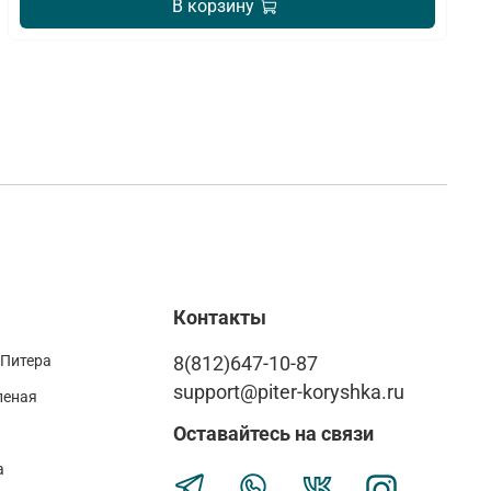
В корзину
Контакты
 Питера
8(812)647-10-87
support@piter-koryshka.ru
леная
Оставайтесь на связи
а