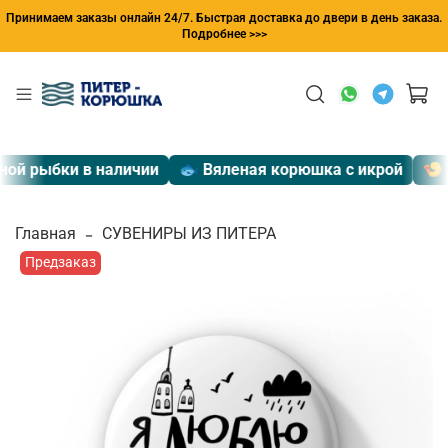
Принимаем заказы онлайн 24/7. Быстрая доставка до двери в день заказа.
Подробнее >>>
й рыбки в наличии
🐟 Вяленая корюшка с икрой
🍤 Эк
Главная
СУВЕНИРЫ ИЗ ПИТЕРА
Предзаказ