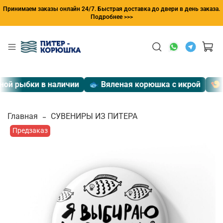
Принимаем заказы онлайн 24/7. Быстрая доставка до двери в день заказа.
Подробнее >>>
й рыбки в наличии
🐟 Вяленая корюшка с икрой
🍤 Эк
Главная
СУВЕНИРЫ ИЗ ПИТЕРА
Предзаказ