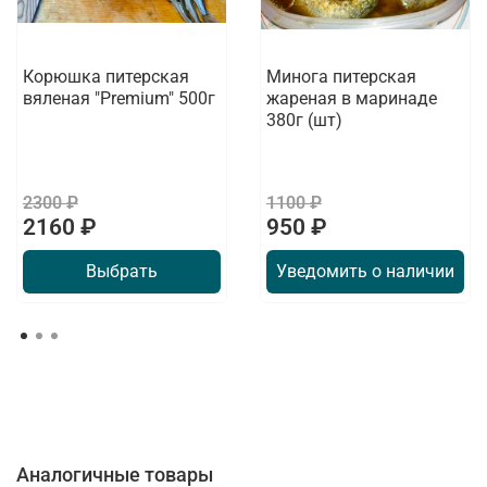
Корюшка питерская
Минога питерская
вяленая "Premium" 500г
жареная в маринаде
380г (шт)
2300 ₽
1100 ₽
2160 ₽
950 ₽
Выбрать
Уведомить о наличии
Аналогичные товары